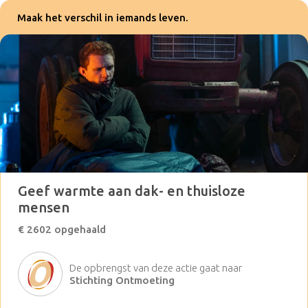
Maak het verschil in iemands leven.
Geef warmte aan dak- en thuisloze
mensen
€ 2602 opgehaald
De opbrengst van deze actie gaat naar
Stichting Ontmoeting